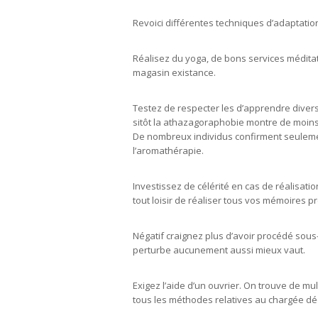
Revoici différentes techniques d’adaptatio
Réalisez du yoga, de bons services méditat
magasin existance.
Testez de respecter les d’apprendre divers
sitôt la athazagoraphobie montre de moin
De nombreux individus confirment seulement
l’aromathérapie.
Investissez de célérité en cas de réalisat
tout loisir de réaliser tous vos mémoires p
Négatif craignez plus d’avoir procédé sous-
perturbe aucunement aussi mieux vaut.
Exigez l’aide d’un ouvrier. On trouve de m
tous les méthodes relatives au chargée déo