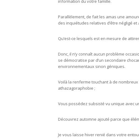
information du votre famille.
Parallèlement, de fait les amas une amoure
des inquiétudes relatives d’être négligé 
Qu’est-ce lesquels est en mesure de attirer
Donc, il n’y connaît aucun problème occasi
se démocratise par d’un secondaire chocant
environnementaux sinon géniques.
Voilà la renferme touchant à de nombreux é
athazagoraphobie ;
Vous possédez subsisté vu unique avec u
Découvrez automne ajouté parce que éléme
Je vous laisse hiver renié dans votre entou