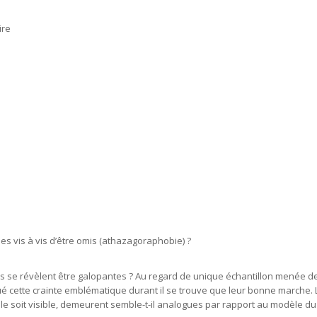
ire
s vis à vis d’être omis (athazagoraphobie) ?
s se révèlent être galopantes ? Au regard de unique échantillon menée 
ué cette crainte emblématique durant il se trouve que leur bonne marche. L
lle soit visible, demeurent semble-t-il analogues par rapport au modèle du