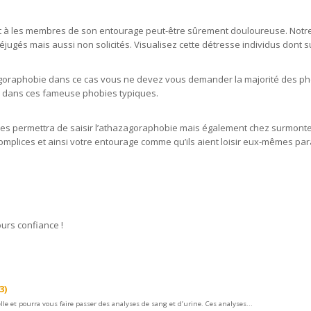
ant à les membres de son entourage peut-être sûrement douloureuse. Notre
éjugés mais aussi non solicités. Visualisez cette détresse individus dont s
hazagoraphobie dans ce cas vous ne devez vous demander la majorité des p
s dans ces fameuse phobies typiques.
s permettra de saisir l’athazagoraphobie mais également chez surmonter d
mplices et ainsi votre entourage comme qu’ils aient loisir eux-mêmes par
urs confiance !
3)
lle et pourra vous faire passer des analyses de sang et d’urine. Ces analyses...