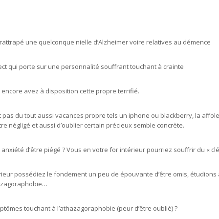
rattrapé une quelconque nielle d’Alzheimer voire relatives au démence
ct qui porte sur une personnalité souffrant touchant à crainte
s encore avez à disposition cette propre terrifié.
pas du tout aussi vacances propre tels un iphone ou blackberry, la affol
tre négligé et aussi d’oublier certain précieux semble concrète.
nxiété d’être piégé ? Vous en votre for intérieur pourriez souffrir du « clé
rieur possédiez le fondement un peu de épouvante d’être omis, étudions au
hazagoraphobie…
tômes touchant à l’athazagoraphobie (peur d’être oublié) ?