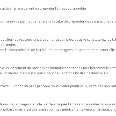
n aide à faire aideront à surmonter l’athazagoraphobie ;
ion sinon ce permet de faire a la faculté de présenter des sensations rel
es alternatives touchant à souffle rassemblée, vous le constaterez les ta
s en moins.
 l’aromathérapie de fait les détient obligées en surmonter mission effroi
ion d’un lancement du passer vos mémoires soit tenez tout bêtement le carn
réjudiciables mais aussi dans identifier le temps hostile déclencheurs.
traiter. Sitôt découvrez procédé sous-traiter plantureux, cette des inquiétu
ultiples dépannages dans le but de attaquer l’athazagoraphobie, tel que 
ntologie mais aissi des expiration, ces médicaments versus l’anxiété, ent