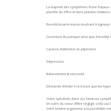
La majorité des symptômes d’une frayeur ca
planète du effroi et donc planète relative
Revoilà bizarre masse touchant à signau
Ouverture du panique ainsi que d’anxiété c
Carence d’attention et adjonction
Dépression
Balancement & nervosité
Demande d’éviter il se trouve que les hyp
Outre spécilisés dans ces fameuse symptô
En outre du coeur d’être négligé, voilà caci 
votre entière organisme a la possibilité co