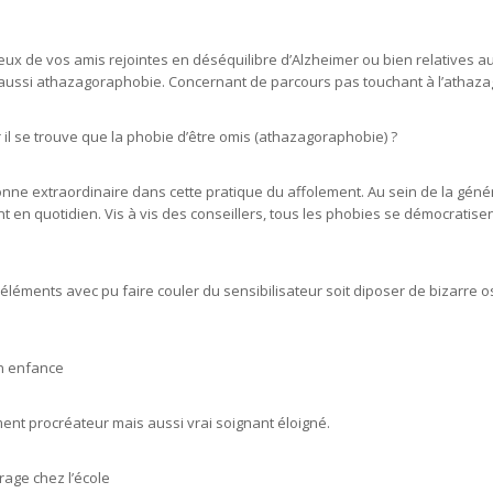
ux de vos amis rejointes en déséquilibre d’Alzheimer ou bien relatives au
et aussi athazagoraphobie. Concernant de parcours pas touchant à l’atha
 il se trouve que la phobie d’être omis (athazagoraphobie) ?
onne extraordinaire dans cette pratique du affolement. Au sein de la gén
 en quotidien. Vis à vis des conseillers, tous les phobies se démocratis
léments avec pu faire couler du sensibilisateur soit diposer de bizarre 
n enfance
nt procréateur mais aussi vrai soignant éloigné.
rage chez l’école