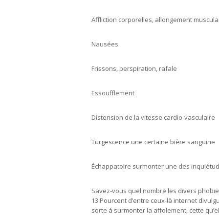
Affliction corporelles, allongement muscula
Nausées
Frissons, perspiration, rafale
Essoufflement
Distension de la vitesse cardio-vasculaire
Turgescence une certaine bière sanguine
Échappatoire surmonter une des inquiétude
Savez-vous quel nombre les divers phobie
13 Pourcent d’entre ceux-là internet divulg
sorte à surmonter la affolement, cette qu’e