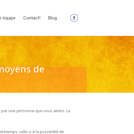
e équipe
Contact!
Blog
La
page
Facebook
s'ouvre
dans
une
 moyens de
nouvelle
fenêtre
acé par une personne que vous aimez. La
tretemps, celle-ci à la possibilité de