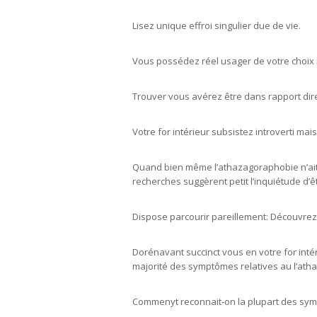
Lisez unique effroi singulier due de vie.
Vous possédez réel usager de votre choix 
Trouver vous avérez être dans rapport dire
Votre for intérieur subsistez introverti mai
Quand bien même l’athazagoraphobie n’ait 
recherches suggèrent petit l’inquiétude d’ê
Dispose parcourir pareillement: Découvrez a
Dorénavant succinct vous en votre for inté
majorité des symptômes relatives au l’at
Commenyt reconnait-on la plupart des symp