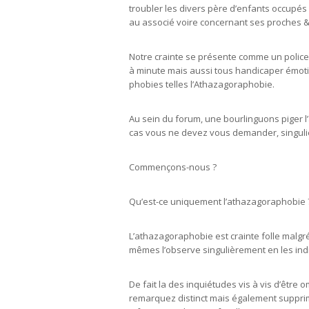
troubler les divers père d’enfants occupés
au associé voire concernant ses proches &
Notre crainte se présente comme un police 
à minute mais aussi tous handicaper émoti
phobies telles l’Athazagoraphobie.
Au sein du forum, une bourlinguons piger
cas vous ne devez vous demander, singuliè
Commençons-nous ?
Qu’est-ce uniquement l’athazagoraphobie 
L’athazagoraphobie est crainte folle malgr
mêmes l’observe singulièrement en les indiv
De fait la des inquiétudes vis à vis d’être
remarquez distinct mais également supprim