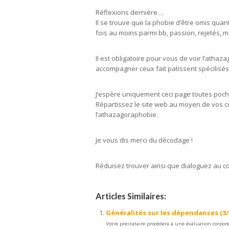
Réflexions dernière…
Il se trouve que la phobie d’être omis qu
fois au moins parmi bb, passion, rejetés, m
Il est obligatoire pour vous de voir l’at
accompagner ceux fait patissent spécilisé
J’espère uniquement ceci page toutes poche
Répartissez le site web au moyen de vos co
l’athazagoraphobie.
Je vous dis merci du décodage !
Réduisez trouver ainsi que dialoguez au co
Articles Similaires:
Généralités sur les dépendances (3/
Votre prestataire procédera à une évaluation corpore