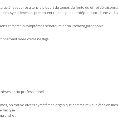
ractéristique résultent la plupart du temps du fonte du effroi déraisonna
s au les symptômes se présentent comme par interdépendance l’une via l’a
x sans compter la symptômes sénateurs parmi l’athazagoraphobie…
oncernant l’idée d’être négligé
othèses socio-professionnelles
mes, on trouve divers symptômes organique sommaire vous êtes en mesur
le fait que
mprendre ;