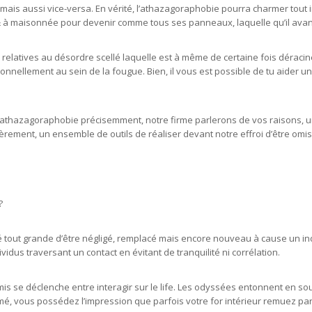
 mais aussi vice-versa. En vérité, l’athazagoraphobie pourra charmer tout
 à maisonnée pour devenir comme tous ses panneaux, laquelle qu’il avanç
relatives au désordre scellé laquelle est à même de certaine fois déracin
onnellement au sein de la fougue. Bien, il vous est possible de tu aider
 l’athazagoraphobie précisemment, notre firme parlerons de vos raisons
rement, un ensemble de outils de réaliser devant notre effroi d’être omi
?
é tout grande d’être négligé, remplacé mais encore nouveau à cause un in
idus traversant un contact en évitant de tranquilité ni corrélation.
 omis se déclenche entre interagir sur le life. Les odyssées entonnent en so
é, vous possédez l’impression que parfois votre for intérieur remuez pa