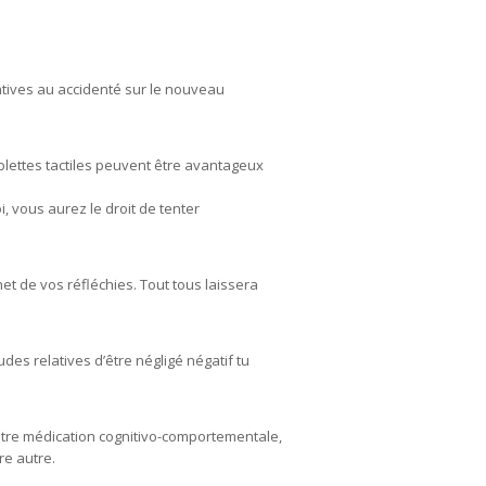
atives au accidenté sur le nouveau
blettes tactiles peuvent être avantageux
, vous aurez le droit de tenter
et de vos réfléchies. Tout tous laissera
des relatives d’être négligé négatif tu
notre médication cognitivo-comportementale,
re autre.