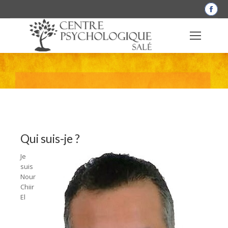
La
pag
Fac
s'o
dan
une
nou
Nour Chiir El Bouhtouri – Centre Psychologique Salé
fen
Qui suis-je ?
Je
suis
Nour
Chiir
El