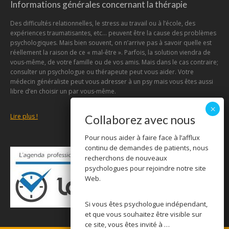
Informations générales concernant la thérapie
Des difficultés relationnelles, le stress au travail ou à l’école, des
expériences traumatisantes, etc… peuvent être la cause des problèmes
psychologiques. Mais bien souvent, on n’arrive pas à savoir quelle est
réellement la raison de ce « mal-être ». Parfois, la solution viendra de
vous-même, de votre famille ou de vos amis. Mais dans le cas contraire;
consulter un psychologue ou thérapeute peut vous aider. Votre
médecin généraliste peut vous adresser à un psy mais vous êtes aussi
libre d’en choisir un par vous-même.
Lire plus !
Collaborez avec nous
Pour nous aider à faire face à l’afflux
continu de demandes de patients, nous
recherchons de nouveaux
psychologues pour rejoindre notre site
Web.
Si vous êtes psychologue indépendant,
et que vous souhaitez être visible sur
ce site, vous êtes invité à …