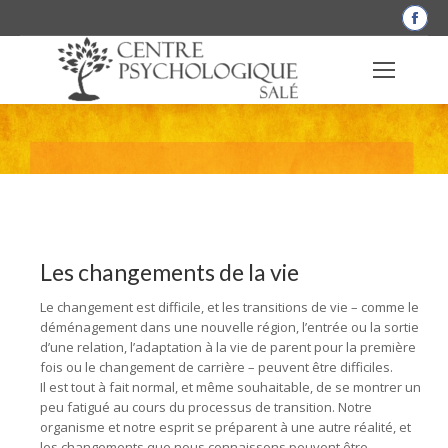
La
pag
Fac
s'o
dan
une
nou
Les changements de la vie
fen
Les changements de la vie
Le changement est difficile, et les transitions de vie – comme le
déménagement dans une nouvelle région, l’entrée ou la sortie
d’une relation, l’adaptation à la vie de parent pour la première
fois ou le changement de carrière – peuvent être difficiles.
Il est tout à fait normal, et même souhaitable, de se montrer un
peu fatigué au cours du processus de transition. Notre
organisme et notre esprit se préparent à une autre réalité, et
les changements que nous connaissons peuvent être