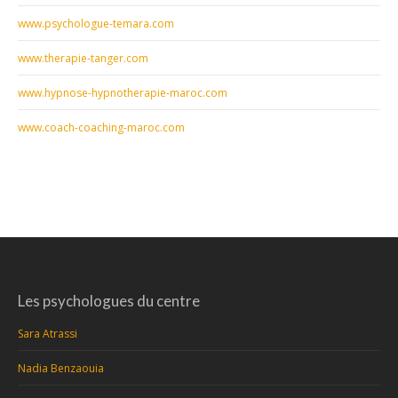
www.psychologue-temara.com
www.therapie-tanger.com
www.hypnose-hypnotherapie-maroc.com
www.coach-coaching-maroc.com
Les psychologues du centre
Sara Atrassi
Nadia Benzaouia