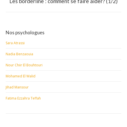
Les borderline : comment se faire aider? (1/2)
Article
suivant
:
Nos psychologues
Sara Atrassi
Nadia Benzaouia
Nour Chiir El Bouhtouri
Mohamed El Walid
Jihad Mansour
Fatima Ezzahra Teffah