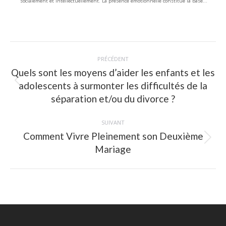
socialement et intellectuellement. La présence émotionnelle constitue la base...
Navigation
PRÉCÉDENT
article
Quels sont les moyens d’aider les enfants et les
adolescents à surmonter les difficultés de la
Article
précédent
séparation et/ou du divorce ?
:
SUIVANT
Comment Vivre Pleinement son Deuxième
Article
Mariage
suivant
: