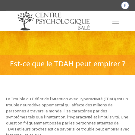
La
pag
Fac
s'o
dan
une
nou
fen
Est-ce que le TDAH peut empirer ?
Le Trouble du Déficit de l’Attention avec Hyperactivité (TDAH) est un
trouble neurodéveloppemental qui affecte des millions de
personnes à travers le monde. Il se caractérise par des
symptômes tels que l’inattention, l’hyperactivité et l’impulsivité. Une
question fréquemment posée par les personnes atteintes de
TDAH et leurs proches est de savoir si ce trouble peut empirer avec