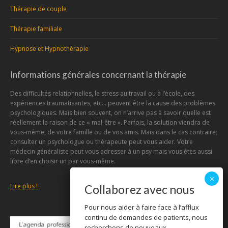
Thérapie de couple
Thérapie familiale
Hypnose et Hypnothérapie
Informations générales concernant la thérapie
Des difficultés relationnelles, le stress au travail ou à l’école, des
expériences traumatisantes, etc… peuvent être la cause des problèmes
psychologiques. Mais bien souvent, on n’arrive pas à savoir quelle est
réellement la raison de ce « mal-être ». Parfois, la solution viendra de
vous-même, de votre famille ou de vos amis. Mais dans le cas contraire;
consulter un psychologue ou thérapeute peut vous aider. Votre
médecin généraliste peut vous adresser à un psy mais vous êtes aussi
libre d’en choisir un par vous-même.
Lire plus !
Collaborez avec nous
Pour nous aider à faire face à l’afflux
continu de demandes de patients, nous
recherchons de nouveaux