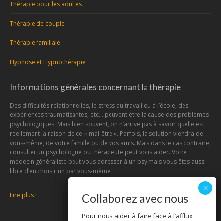
Thérapie pour les adultes
Thérapie de couple
Thérapie familiale
Hypnose et Hypnothérapie
Informations générales concernant la thérapie
Des difficultés relationnelles, le stress au travail ou à l’école, des
expériences traumatisantes, etc… peuvent être la cause des problèmes
psychologiques. Mais bien souvent, on n’arrive pas à savoir quelle est
réellement la raison de ce « mal-être ». Parfois, la solution viendra de
vous-même, de votre famille ou de vos amis. Mais dans le cas contraire;
consulter un psychologue ou thérapeute peut vous aider. Votre
médecin généraliste peut vous adresser à un psy mais vous êtes aussi
libre d’en choisir un par vous-même.
Lire plus !
Collaborez avec nous
Pour nous aider à faire face à l’afflux