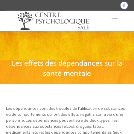
La
pag
Fac
s'o
dan
une
nou
fen
Les effets des dépendances sur la
santé mentale
Les dépendances sont des troubles de l’utilisation de substances
ou de comportements qui ont des effets négatifs sur la vie d’une
personne. Les dépendances peuvent être de deux types : les
dépendances aux substances (alcool, drogues, tabac,
médicaments, etc.) et les dépendances comportementales (jeux